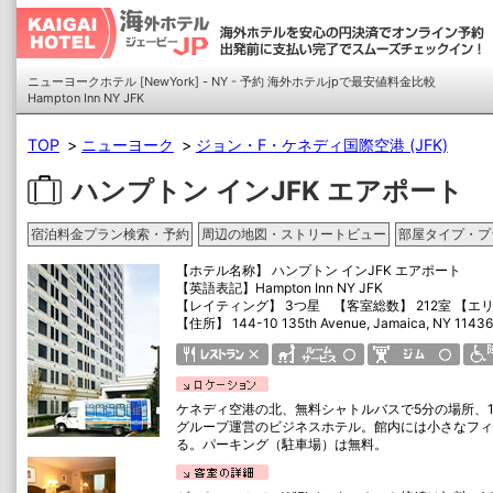
ニューヨークホテル [NewYork] - NY - 予約 海外ホテルjpで最安値料金比較
Hampton Inn NY JFK
TOP
ニューヨーク
ジョン・F・ケネディ国際空港 (JFK)
ハンプトン インJFK エアポート
宿泊料金プラン検索・予約
周辺の地図・ストリートビュー
部屋タイプ・プ
【ホテル名称】
ハンプトン インJFK エアポート
【英語表記】
Hampton Inn NY JFK
【レイティング】 3つ星 【客室総数】 212室 【エリア】 J
【住所】
144-10 135th Avenue, Jamaica, NY 11436
ケネディ空港の北、無料シャトルバスで5分の場所、1
グループ運営のビジネスホテル。館内には小さなフィ
る。パーキング（駐車場）は無料。