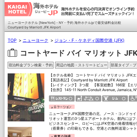
ニューヨークホテル [NewYork] - NY - 予約 海外ホテルjpで最安値料金比較
Courtyard by Marriott JFK Airport
TOP
ニューヨーク
ジョン・F・ケネディ国際空港 (JFK)
コートヤード バイ マリオット JF
宿泊料金プラン検索・予約
周辺の地図・ストリートビュー
部屋タイプ・プ
【ホテル名称】
コートヤード バイ マリオット JFK
【英語表記】
Courtyard by Marriott JFK Airport
【レイティング】 3つ星 【客室総数】 166室 【エリア】 J
【住所】
145-11 North Conduit Avenue, Jamaica, 
ニューヨークJFK国際空港の北、ノース・コンドゥ
リオット運営の3つ星エアポートホテル。館内にはフ
ビジネスセンター、ロビーにはJFK空港の発着情報
（搭乗券）の印刷もできる。空港との無料送迎シャト