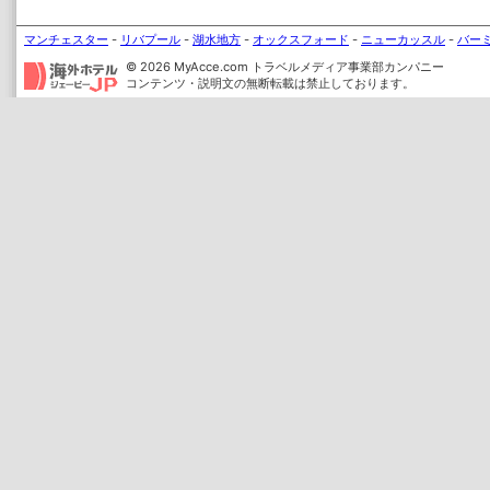
マンチェスター
-
リバプール
-
湖水地方
-
オックスフォード
-
ニューカッスル
-
バー
© 2026 MyAcce.com トラベルメディア事業部カンパニー
コンテンツ・説明文の無断転載は禁止しております。