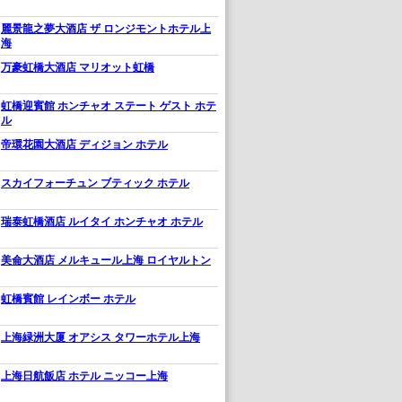
麗景龍之夢大酒店 ザ ロンジモントホテル上
海
万豪虹橋大酒店 マリオット虹橋
虹橋迎賓館 ホンチャオ ステート ゲスト ホテ
ル
帝環花園大酒店 ディジョン ホテル
スカイフォーチュン ブティック ホテル
瑞泰虹橋酒店 ルイタイ ホンチャオ ホテル
美侖大酒店 メルキュール上海 ロイヤルトン
虹橋賓館 レインボー ホテル
上海緑洲大厦 オアシス タワーホテル上海
上海日航飯店 ホテル ニッコー上海