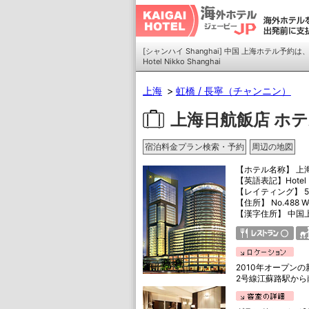
[シャンハイ Shanghai] 中国 上海ホテル予
Hotel Nikko Shanghai
上海
虹橋 / 長寧（チャンニン）
上海日航飯店 ホテ
宿泊料金プラン検索・予約
周辺の地図
【ホテル名称】
上
【英語表記】
Hotel
【レイティング】 5
【住所】
No.488 We
【漢字住所】 中国
2010年オープン
2号線江蘇路駅から