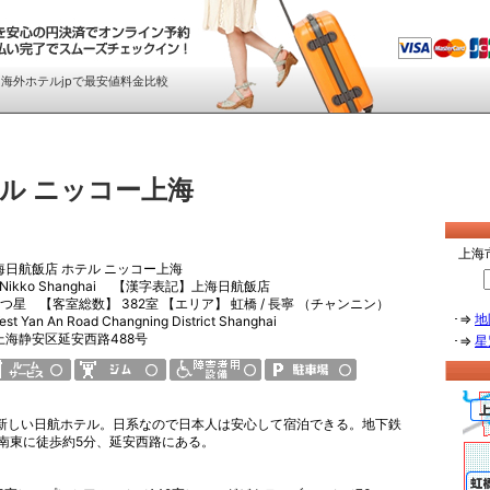
約は、海外ホテルjpで最安値料金比較
ル ニッコー上海
上海
海日航飯店 ホテル ニッコー上海
 Nikko Shanghai
【漢字表記】
上海日航飯店
つ星 【客室総数】 382室 【エリア】 虹橋 / 長寧 （チャンニン）
⇒
地
st Yan An Road Changning District Shanghai
上海静安区延安西路488号
⇒
星
の新しい日航ホテル。日系なので日本人は安心して宿泊できる。地下鉄
南東に徒歩約5分、延安西路にある。