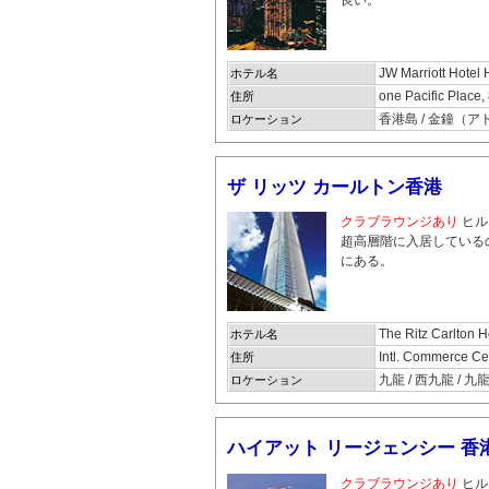
JW Marriott Hotel
ホテル名
one Pacific Plac
住所
香港島 / 金鐘（
ロケーション
ザ リッツ カールトン香港
クラブラウンジあり
ヒル
超高層階に入居している
にある。
The Ritz Carlton 
ホテル名
Intl. Commerce Ce
住所
九龍 / 西九龍 / 九
ロケーション
ハイアット リージェンシー 香
クラブラウンジあり
ヒル