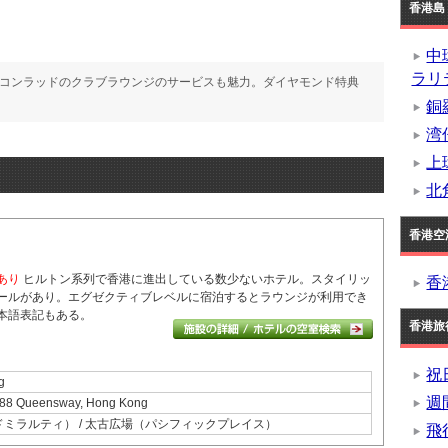
香港島 
中
ラリ
。コンラッドのクラブラウンジのサービスも魅力。ダイヤモンド特典
銅
湾
上
北
香港空
あり
ヒルトン系列で香港に進出している数少ないホテル。
スタイリッ
香
ールがあり。
エグゼクティブレベルに宿泊するとラウンジが利用でき
本語表記もある。
香港旅
祝
g
週
e, 88 Queensway, Hong Kong
アドミラルティ） / 太古広場（パシフィックプレイス）
飛