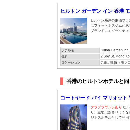
ヒルトン ガーデン イン 香港 
ヒルトン系列の廉価ブラ
はフィットネスジムがあ
ブランドにエグゼクティ
Hilton Garden In
ホテル名
2 Soy St, Mong K
住所
九龍 / 旺角（モ
ロケーション
香港のヒルトンホテルと同
コートヤード バイ マリオット
クラブラウンジあり
ヒル
り、立地はあまりよくな
ジネスホテルとして利用