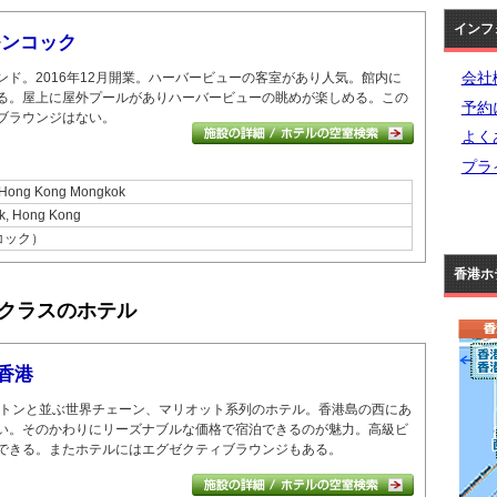
インフ
モンコック
会社
ンド。
2016年12月開業。
ハーバービューの客室があり人気。
館内に
る。
屋上に屋外プールがありハーバービューの眺めが楽しめる。
この
予約
ブラウンジはない。
よく
プラ
n Hong Kong Mongkok
ok, Hong Kong
ンコック）
香港ホ
クラスのホテル
 香港
トンと並ぶ世界チェーン、マリオット系列のホテル。
香港島の西にあ
い。
そのかわりにリーズナブルな価格で宿泊できるのが魅力。
高級ビ
できる。
またホテルにはエグゼクティブラウンジもある。