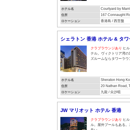
Courtyard by Marr
ホテル名
167 Connaught Ro
住所
香港島 / 西営盤
ロケーション
シェラトン 香港 ホテル & タ
クラブラウンジあり
ヒル
テル。
ヴィクトリア湾の
ズルームならタワーラウ
Sheraton Hong Ko
ホテル名
20 Nathan Road, 
住所
九龍 / 尖沙咀
ロケーション
JW マリオット ホテル 香港
クラブラウンジあり
ヒル
ル。
屋外プールもある。
良い。