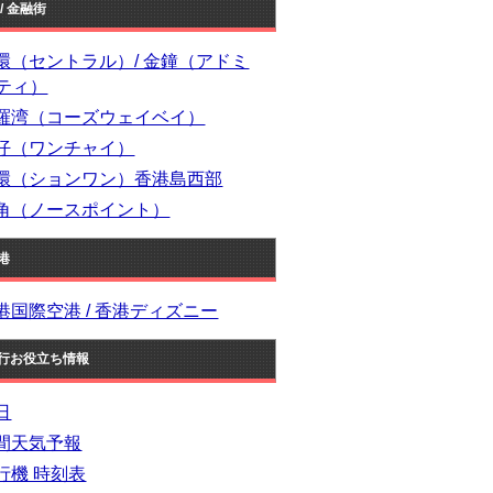
/ 金融街
環（セントラル）/ 金鐘（アドミ
ティ）
羅湾（コーズウェイベイ）
仔（ワンチャイ）
環（ションワン）香港島西部
角（ノースポイント）
港
港国際空港 / 香港ディズニー
行お役立ち情報
日
間天気予報
行機 時刻表