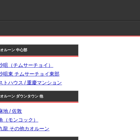
カオルーン 中心部
沙咀（チムサーチョイ）
沙咀東 チムサーチョイ東部
ストハウス / 重慶マンション
カオルーン ダウンタウン 他
麻地 / 佐敦
角（モンコック）
九龍 その他カオルーン