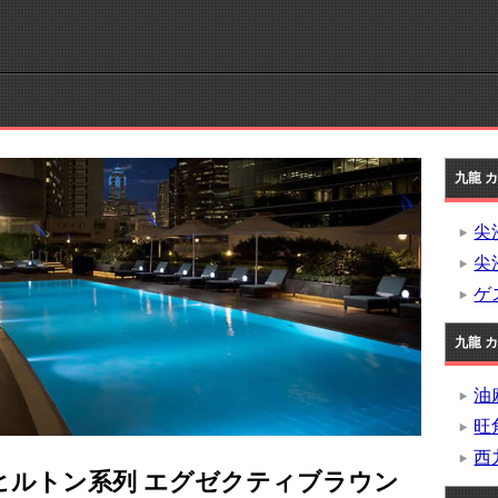
九龍 
尖
尖
ゲ
九龍 
油
旺
西
のヒルトン系列 エグゼクティブラウン