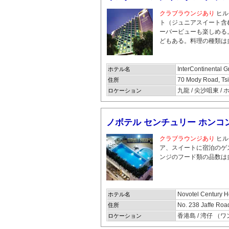
クラブラウンジあり
ヒル
ト（ジュニアスイート含
ーバービューも楽しめる
どもある。
料理の種類は
InterContinental 
ホテル名
70 Mody Road, Ts
住所
九龍 / 尖沙咀東 /
ロケーション
ノボテル センチュリー ホンコ
クラブラウンジあり
ヒル
ア、スイートに宿泊のゲ
ンジのフード類の品数は
Novotel Century 
ホテル名
No. 238 Jaffe Ro
住所
香港島 / 湾仔 （
ロケーション