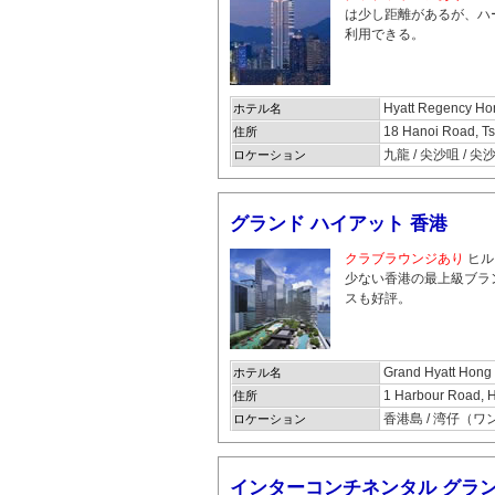
は少し距離があるが、ハ
利用できる。
Hyatt Regency Ho
ホテル名
18 Hanoi Road, T
住所
九龍 / 尖沙咀 / 
ロケーション
グランド ハイアット 香港
クラブラウンジあり
ヒル
少ない香港の最上級ブラ
スも好評。
Grand Hyatt Hong
ホテル名
1 Harbour Road, 
住所
香港島 / 湾仔（ワ
ロケーション
インターコンチネンタル グラン