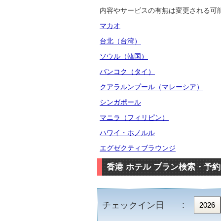
内容やサービスの有無は変更される可
マカオ
台北（台湾）
ソウル（韓国）
バンコク（タイ）
クアラルンプール（マレーシア）
シンガポール
マニラ（フィリピン）
ハワイ・ホノルル
エグゼクティブラウンジ
香港 ホテル プラン検索・予約
チェックイン日 :